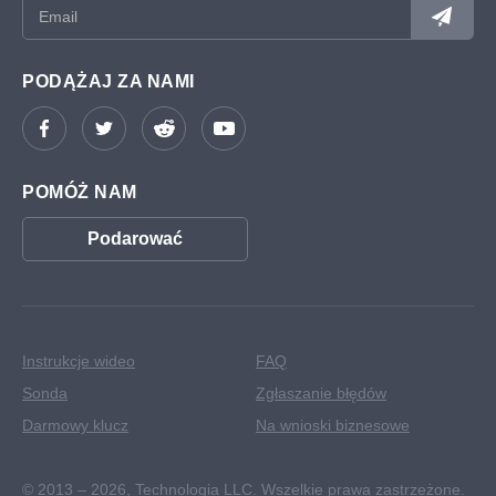
PODĄŻAJ ZA NAMI
POMÓŻ NAM
Podarować
Instrukcje wideo
FAQ
Sonda
Zgłaszanie błędów
Darmowy klucz
Na wnioski biznesowe
© 2013 – 2026,
Technologia LLC. Wszelkie prawa zastrzeżone.