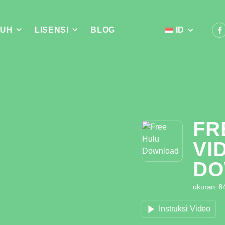
UH
LISENSI
BLOG
ID
FR
VI
DO
ukuran: 84
Instruksi Video