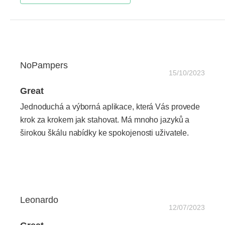
NoPampers
15/10/2023
Great
Jednoduchá a výborná aplikace, která Vás provede
krok za krokem jak stahovat. Má mnoho jazyků a
širokou škálu nabídky ke spokojenosti uživatele.
Leonardo
12/07/2023