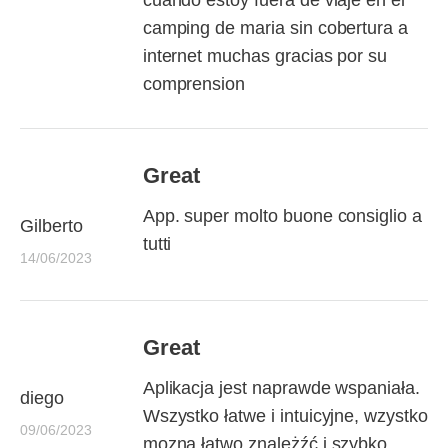
cuando estoy fuera de viaje en el
camping de maria sin cobertura a
internet muchas gracias por su
comprension
Great
App. super molto buone consiglio a
Gilberto
tutti
14/06/2023
Great
Aplikacja jest naprawde wspaniała.
diego
Wszystko łatwe i intuicyjne, wzystko
09/06/2023
mozna łatwo znależźć i szybko