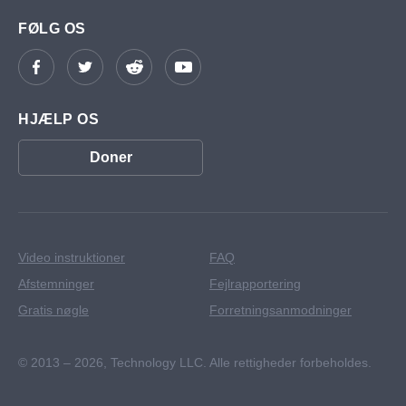
FØLG OS
HJÆLP OS
Doner
Video instruktioner
FAQ
Afstemninger
Fejlrapportering
Gratis nøgle
Forretningsanmodninger
© 2013 – 2026,
Technology LLC. Alle rettigheder forbeholdes.