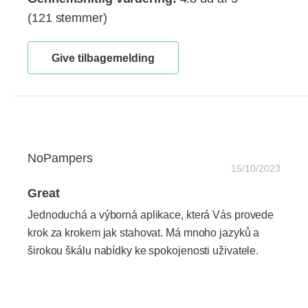
(121 stemmer)
Give tilbagemelding
NoPampers
15/10/2023
Great
Jednoduchá a výborná aplikace, která Vás provede
krok za krokem jak stahovat. Má mnoho jazyků a
širokou škálu nabídky ke spokojenosti uživatele.