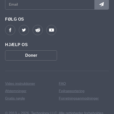
FØLG OS
HJÆLP OS
Doner
Video instruktioner
FAQ
Afstemninger
Fejlrapportering
Gratis nøgle
Forretningsanmodninger
© 2013 – 2026,
Technology LLC. Alle rettigheder forbeholdes.