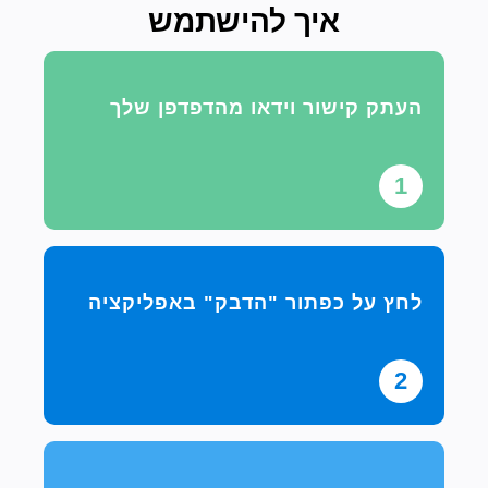
איך להישתמש
העתק קישור וידאו מהדפדפן שלך
1
לחץ על כפתור "הדבק" באפליקציה
2