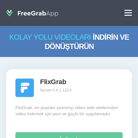
KOLAY YOLU
VIDEOLARI
İNDIRIN VE
DÖNÜŞTÜRÜN
FlixGrab
Sürüm 5.4.1.1223
FlixGrab, en popüler çevrimiçi video web sitelerinden
video indirmek için yeni ve güçlü bir uygulamadır.