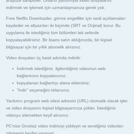
arayüze sahiptirler. Onların yardımıyla video dosyalarını
indirmek ve işlemek için uzmanlaşmanıza gerek yok.
Free Netflix Downloader, görme engelliler için sesli açıklamaları
kaydeder ve altyazıları iki biçimde (SRT ve Orijinal) korur. Bu
uygulama ile istediğiniz tüm bölümleri tek seferde
kopyalayabilirsiniz. Bir lisans satın aldığınızda, bir kişisel
bilgisayar için bir yıllık abonelik alırsınız.
Video dosyaları üç basit adımda indirilir:
İndirmek istediğiniz, ilgilendiğiniz videonun web
bağlantısını kopyalarsınız;
kopyalanan bağlantıyı alana eklersiniz;
“İndir” seçeneğini tıklarsınız.
Yardımcı program web sitesi adresini (URL) otomatik olarak işler
ve video dosyasını kişisel bilgisayarınıza yükler. İstediğiniz
videoyu izlemekten keyif alırsınız.
PC’nize Ücretsiz video indiriciyi yükleyin ve sevdiğiniz videoları
izlemenin keyfini yaşayın!