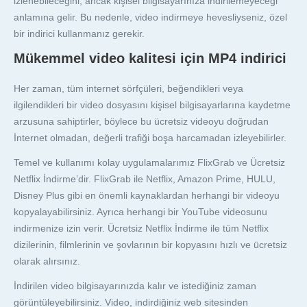
izlenebileceğini, ancak kişisel bilgisayarınıza indirilemeyeceği
anlamına gelir. Bu nedenle, video indirmeye hevesliyseniz, özel
bir indirici kullanmanız gerekir.
Mükemmel video kalitesi için MP4 indirici
Her zaman, tüm internet sörfçüleri, beğendikleri veya
ilgilendikleri bir video dosyasını kişisel bilgisayarlarına kaydetme
arzusuna sahiptirler, böylece bu ücretsiz videoyu doğrudan
İnternet olmadan, değerli trafiği boşa harcamadan izleyebilirler.
Temel ve kullanımı kolay uygulamalarımız FlixGrab ve Ücretsiz
Netflix İndirme’dir. FlixGrab ile Netflix, Amazon Prime, HULU,
Disney Plus gibi en önemli kaynaklardan herhangi bir videoyu
kopyalayabilirsiniz. Ayrıca herhangi bir YouTube videosunu
indirmenize izin verir. Ücretsiz Netflix İndirme ile tüm Netflix
dizilerinin, filmlerinin ve şovlarının bir kopyasını hızlı ve ücretsiz
olarak alırsınız.
İndirilen video bilgisayarınızda kalır ve istediğiniz zaman
görüntüleyebilirsiniz. Video, indirdiğiniz web sitesinden