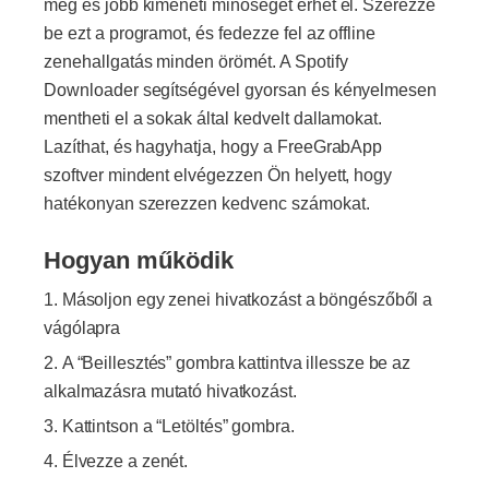
meg és jobb kimeneti minőséget érhet el. Szerezze
be ezt a programot, és fedezze fel az offline
zenehallgatás minden örömét. A Spotify
Downloader segítségével gyorsan és kényelmesen
mentheti el a sokak által kedvelt dallamokat.
Lazíthat, és hagyhatja, hogy a FreeGrabApp
szoftver mindent elvégezzen Ön helyett, hogy
hatékonyan szerezzen kedvenc számokat.
Hogyan működik
Másoljon egy zenei hivatkozást a böngészőből a
vágólapra
A “Beillesztés” gombra kattintva illessze be az
alkalmazásra mutató hivatkozást.
Kattintson a “Letöltés” gombra.
Élvezze a zenét.