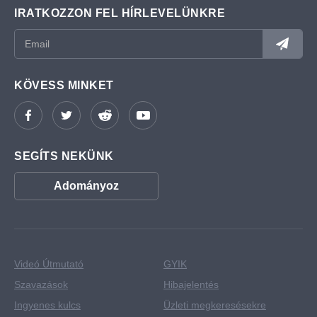
IRATKOZZON FEL HÍRLEVELÜNKRE
KÖVESS MINKET
SEGÍTS NEKÜNK
Adományoz
Videó Útmutató
GYIK
Szavazások
Hibajelentés
Ingyenes kulcs
Üzleti megkeresésekre