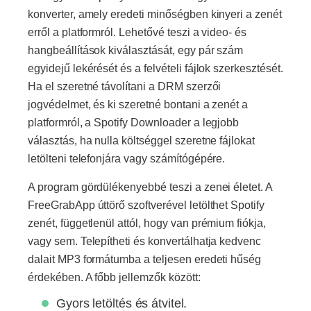
konverter, amely eredeti minőségben kinyeri a zenét
erről a platformról. Lehetővé teszi a video- és
hangbeállítások kiválasztását, egy pár szám
egyidejű lekérését és a felvételi fájlok szerkesztését.
Ha el szeretné távolítani a DRM szerzői
jogvédelmet, és ki szeretné bontani a zenét a
platformról, a Spotify Downloader a legjobb
választás, ha nulla költséggel szeretne fájlokat
letölteni telefonjára vagy számítógépére.
A program gördülékenyebbé teszi a zenei életet. A
FreeGrabApp úttörő szoftverével letölthet Spotify
zenét, függetlenül attól, hogy van prémium fiókja,
vagy sem. Telepítheti és konvertálhatja kedvenc
dalait MP3 formátumba a teljesen eredeti hűség
érdekében. A főbb jellemzők között:
Gyors letöltés és átvitel.