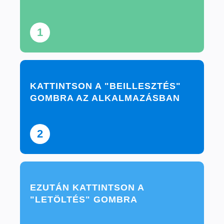
1
KATTINTSON A "BEILLESZTÉS"
GOMBRA AZ ALKALMAZÁSBAN
2
EZUTÁN KATTINTSON A
"LETÖLTÉS" GOMBRA