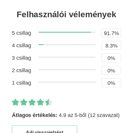
Felhasználói vélemények
5 csillag
91.7%
4 csillag
8.3%
3 csillag
0%
2 csillag
0%
1 csillag
0%
Átlagos értékelés:
4.9 az 5-ből
(12 szavazat)
Adj visszajelzést