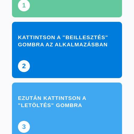
1
KATTINTSON A "BEILLESZTÉS"
GOMBRA AZ ALKALMAZÁSBAN
2
EZUTÁN KATTINTSON A
"LETÖLTÉS" GOMBRA
3