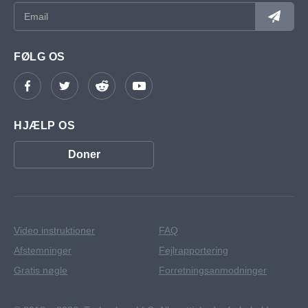
FØLG OS
HJÆLP OS
Doner
Video instruktioner
FAQ
Afstemninger
Fejlrapportering
Gratis nøgle
Forretningsanmodninger