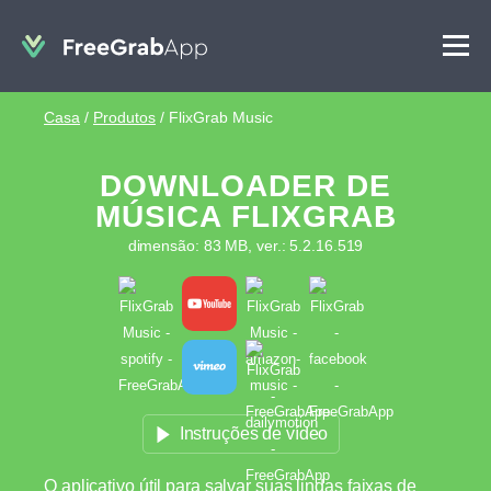
Casa
/
Produtos
/
FlixGrab Music
DOWNLOADER DE
MÚSICA FLIXGRAB
dimensão: 83 MB, ver.: 5.2.16.519
Instruções de vídeo
O aplicativo útil para salvar suas lindas faixas de